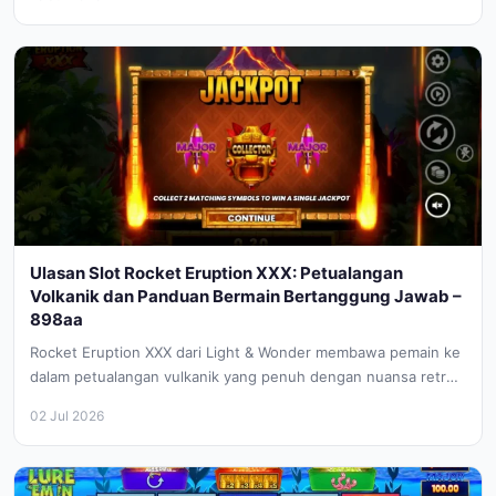
Ulasan Slot Rocket Eruption XXX: Petualangan
Volkanik dan Panduan Bermain Bertanggung Jawab –
898aa
Rocket Eruption XXX dari Light & Wonder membawa pemain ke
dalam petualangan vulkanik yang penuh dengan nuansa retro
dan aksi...
02 Jul 2026